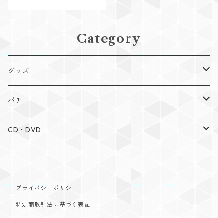
Category
グッズ
Tシャツ
バチ
手拭い
布団たたき
CD・DVD
ステッカー
大太鼓バチ
CD
締・長胴バチ
DVD
プライバシーポリシー
特定商取引法に基づく表記