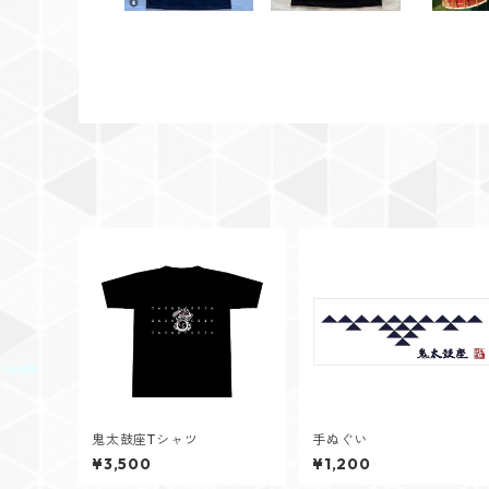
鬼太鼓座Tシャツ
手ぬぐい
¥3,500
¥1,200