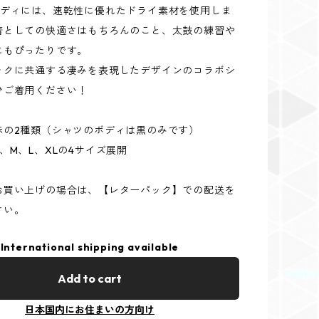
ボディには、速乾性に優れたドライ素材を使用しま
着としての快適さはもちろんのこと、太鼓の練習や
にもぴったりです。
ックに共通する凄みを表現したデザインのコラボシ
ひご着用ください！
赤の2種類（シャツのボディは黒のみです）
、M、L、XLの4サイズ展開
お買い上げの場合は、【レターパック】での配送を
さい。
International shipping available
Add to cart
日本国内にお住まいの方向け