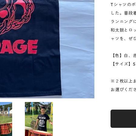
Tシャツの
した。普段
ランニング
和太鼓とロ
ャツを、ぜ
【色】白、
【サイズ】S
※２枚以上
お選びくだ