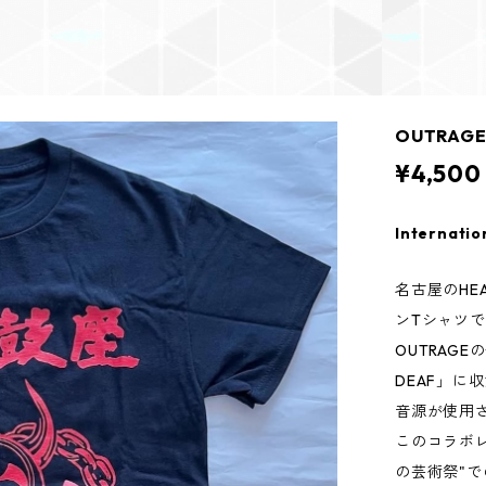
OUTRA
¥4,500
Internatio
名古屋のHEA
ンTシャツ
OUTRAGE
DEAF」に収
音源が使用
このコラボ
の芸術祭"