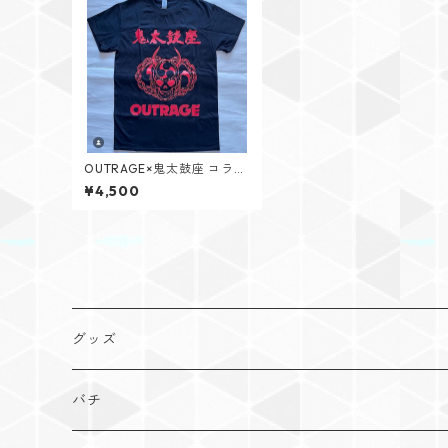
OUTRAGE×鬼太鼓座 コラボ
Tシャツ【赤・白】
¥4,500
グッズ
Tシャツ
バチ