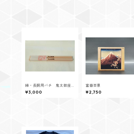
締・長胴用バチ 鬼太鼓座
富嶽百景
モデル
¥3,000
¥2,750