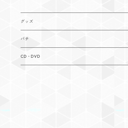
グッズ
Tシャツ
バチ
手拭い
布団たたき
CD・DVD
ステッカー
大太鼓バチ
CD
締・長胴バチ
DVD