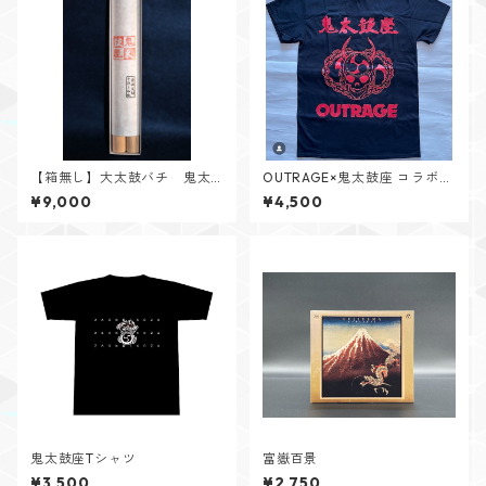
【箱無し】大太鼓バチ 鬼太
OUTRAGE×鬼太鼓座 コラボT
鼓座モデル
シャツ【赤・白】
¥9,000
¥4,500
鬼太鼓座Tシャツ
富嶽百景
¥3,500
¥2,750