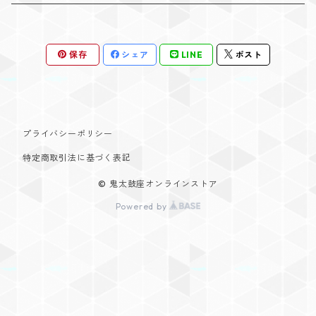
ステッカー
大太鼓バチ
CD
保存
シェア
LINE
ポスト
締・長胴バチ
DVD
プライバシーポリシー
特定商取引法に基づく表記
© 鬼太鼓座オンラインストア
Powered by