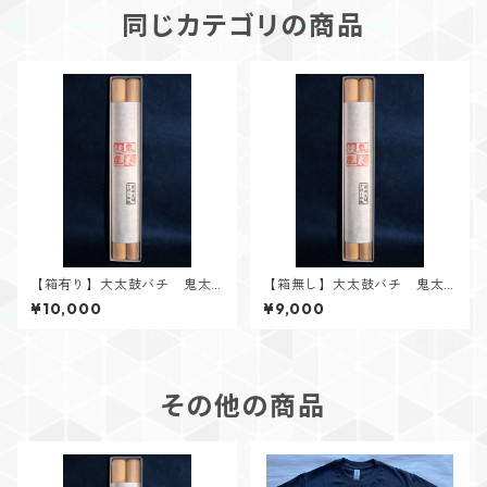
同じカテゴリの商品
【箱有り】大太鼓バチ 鬼太
【箱無し】大太鼓バチ 鬼太
鼓座モデル
鼓座モデル
¥10,000
¥9,000
その他の商品