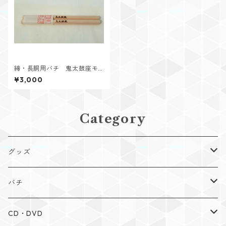
締・長胴用バチ 鬼太鼓座モ
デル
¥3,000
Category
グッズ
Tシャツ
バチ
手拭い
布団たたき
CD・DVD