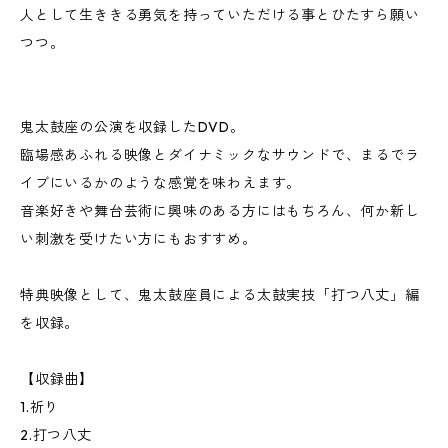
人として生ききる勇気を持っていただける事とひたすら願い
つつ。
鬼太鼓座の公演を収録したDVD。
臨場感あふれる映像とダイナミックなサウンドで、まるでラ
イブにいるかのような感覚を味わえます。
音楽好きや舞台芸術に興味のある方にはもちろん、何か新し
い刺激を受けたい方にもおすすめ。
特典映像として、鬼太鼓座員による太鼓実技「打つ八丈」編
を収録。
【収録曲】
1.祈り
2.打つ八丈