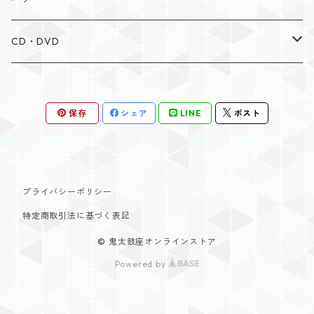
手拭い
布団たたき
CD・DVD
ステッカー
大太鼓バチ
CD
保存
シェア
LINE
ポスト
締・長胴バチ
DVD
プライバシーポリシー
特定商取引法に基づく表記
© 鬼太鼓座オンラインストア
Powered by