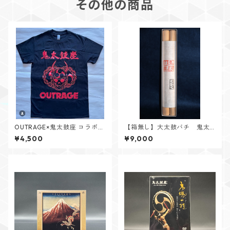
その他の商品
OUTRAGE×鬼太鼓座 コラボT
【箱無し】大太鼓バチ 鬼太
シャツ【赤・白】
鼓座モデル
¥4,500
¥9,000