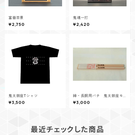
富嶽百景
鬼魂一打
¥2,750
¥2,420
鬼太鼓座Tシャツ
締・長胴用バチ 鬼太鼓座モ
デル
¥3,500
¥3,000
最近チェックした商品