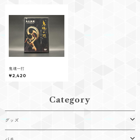
鬼魂一打
¥2,420
Category
グッズ
Tシャツ
バチ