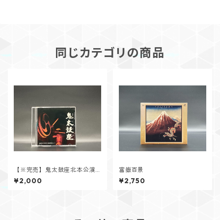
同じカテゴリの商品
【※完売】鬼太鼓座北本公演2
富嶽百景
018
¥2,000
¥2,750